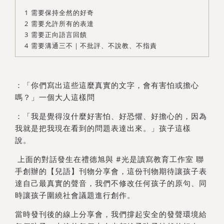
線上講座回顧
需要保持全然的好奇
需要允許所有的表達
需要正向語言回饋
需要溝通三不｜不批評、不說教、不指責
：「你們寫出這些這麼真實的文字，會有害怕或擔心
嗎？」一個大人這樣問
：「我是覺得沒什麼好害怕、好恐懼、好擔心的，因為
我就是把我現在看到的問題表達出來。」孩子這樣
說。
上面的對話發生在禮德旭與 #光是讀寫教育工作室 聯
手創辦的【兒語】刊物分享會，這份刊物期待讓孩子表
達自己最真實的聲音，我們不修改任何孩子的原句、同
時讓孩子圍繞社會議題進行創作。
當時發刊後的線上分享會，我們撐起安全的發聲環境給