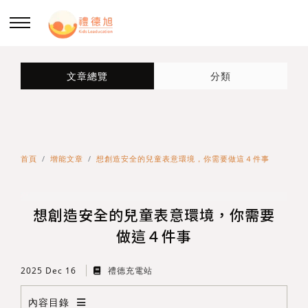
回主選單
回主選單
回主選單
回主選單
文章總覽
分類
關於禮德旭
我們的服務
課程介紹
禮德專欄
認識禮德旭
師資生引導師培訓
街上遊你遊我
增能文章
首頁
增能文章
想創造安全的兒童表意環境，你需要做這４件事
什麼是PBL
教師支持
小小報導者
PBL教師手冊
想創造安全的兒童表意環境，你需要
年度報告
線上講座
闖進月ㄕˋ界
SEL加油站
做這４件事
2025 Dec 16
禮德充電站
好老師召集令
禮德交換日記
內容目錄