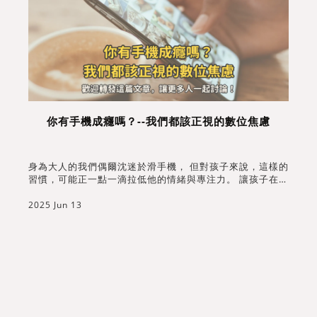
你有手機成癮嗎？--我們都該正視的數位焦慮
要
其
世
身為大人的我們偶爾沈迷於滑手機， 但對孩子來說，這樣的
習慣，可能正一點一滴拉低他的情緒與專注力。 讓孩子在假
期中，不只有螢幕相伴，還記得有人在乎他、相信他。 讓我
2025 Jun 13
們從陪孩子「怎麼用手機」開始，一起陪孩子一起迎接數位
時代的挑戰與可能。
2