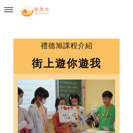
回主選單
回主選單
回主選單
回主選單
禮德旭課程介紹
關於禮德旭
我們的服務
課程介紹
禮德專欄
街上遊你遊我
認識禮德旭
師資生引導師培訓
街上遊你遊我
增能文章
什麼是PBL
教師支持
小小報導者
PBL教師手冊
年度報告
線上講座
闖進月ㄕˋ界
SEL加油站
好老師召集令
禮德交換日記