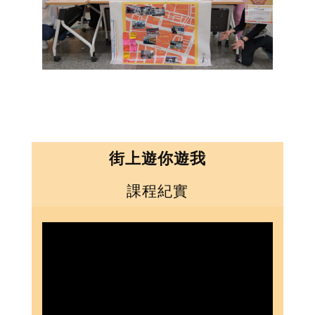
街上遊你遊我
課程紀實