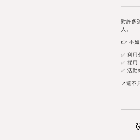
對許多
人。
👉 不
✅ 利
✅ 採
✅ 活
📌這