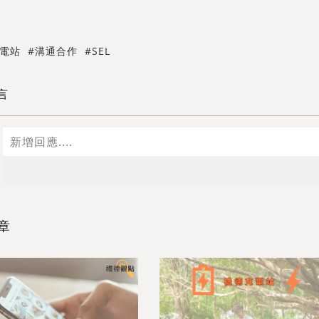
電站
溝通合作
SEL
言
送
送出
章