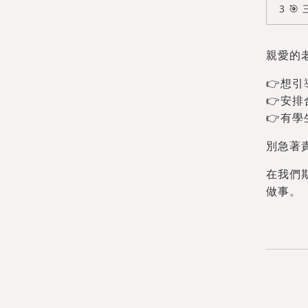
🎯
親愛的
👉想
👉安
👉有
別急著
在我們
做事。