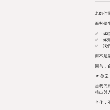
老師們
面對學
✅「你
✅「你
✅「我
而不是
因為，
📌 
當我們
積出與
合作，