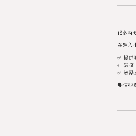
很多時
在進入
✅ 提
✅ 讓
✅ 鼓
🗣️