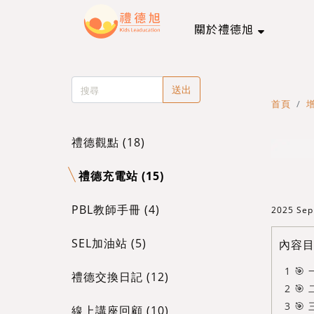
關於禮德旭
送出
首頁
禮德觀點 (18)
禮德充電站 (15)
PBL教師手冊 (4)
2025 Se
SEL加油站 (5)
內容
🎯
禮德交換日記 (12)
🎯
🎯
線上講座回顧 (10)