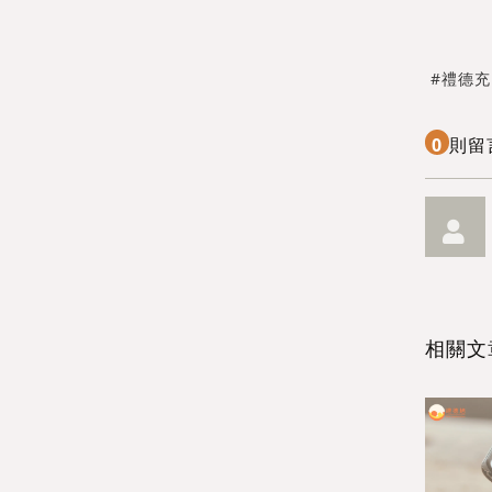
禮德充
0
則留
送出
送出
相關文