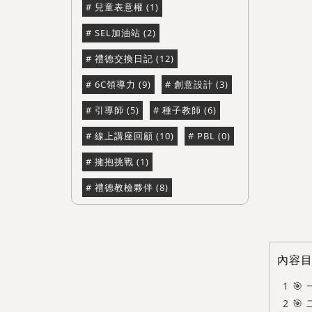
兒童表意權 (1)
SEL加油站 (2)
禮德交換日記 (12)
6C領導力 (9)
創意設計 (3)
引導師 (5)
種子教師 (6)
線上講座回顧 (10)
PBL (0)
擁抱挑戰 (1)
禮德教檢夥伴 (8)
內容
🎯
🎯