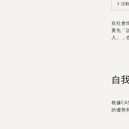
活
在社會
要先「
入」，
自
根據CA
的優勢