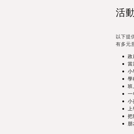
活
以下提
有多元
政
當
小
學
班
一
小
上
把
朋