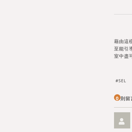
藉由這
至能引
室中盡
SEL
0
則留
送出
送出