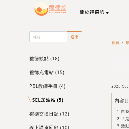
關於禮德旭
送出
首頁
禮德觀點 (18)
禮德充電站 (15)
PBL教師手冊 (4)
2025 Oct
SEL加油站 (5)
內容
自
禮德交換日記 (12)
「是
活
線上講座回顧 (10)