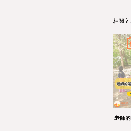
相關文
！從生態池
讓學生的聲音成為校園改變的
學習
力量
過學校公文
在 PBL 課程中，學生不僅是學習者，
老師的
教師培訓計
更是改變校園的行動者。來自新北市的
能，提升教
芷翎與怡瑾老師，透過參與「PBL 種