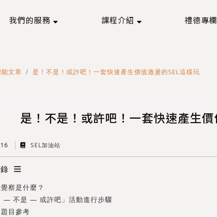
我們的服務
課程介紹
禮德專
增能文章
是！不是！或許吧！一套快速產生價值激盪的SEL這樣玩
是！不是！或許吧！一套快速產生價值
 16
SEL加油站
目錄
我覺察是什麼？
 — 不是 — 或許吧」活動進行步驟
動題目參考