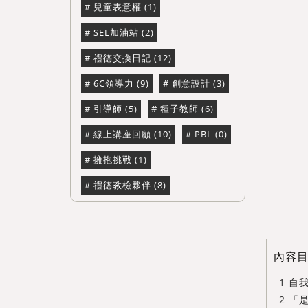
兒童表意權 (1)
SEL加油站 (2)
禮德交換日記 (12)
6C領導力 (9)
創意設計 (3)
引導師 (5)
種子教師 (6)
線上講座回顧 (10)
PBL (0)
擁抱挑戰 (1)
禮德教檢夥伴 (8)
內容
自
「是