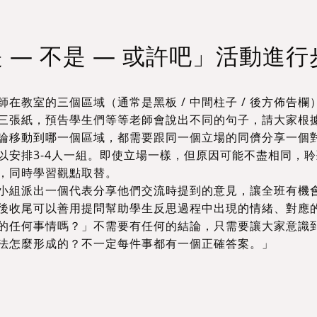
 — 不是 — 或許吧」活動進行
師在教室的三個區域（通常是黑板 / 中間柱子 / 後方佈
三張紙，預告學生們等等老師會說出不同的句子，請大家根
論移動到哪一個區域，都需要跟同一個立場的同儕分享一個對應
以安排3-4人一組。即使立場一樣，但原因可能不盡相同，
，同時學習觀點取替。
小組派出一個代表分享他們交流時提到的意見，讓全班有機
後收尾可以善用提問幫助學生反思過程中出現的情緒、對應
的任何事情嗎？」不需要有任何的結論，只需要讓大家意識
法怎麼形成的？不一定每件事都有一個正確答案。」