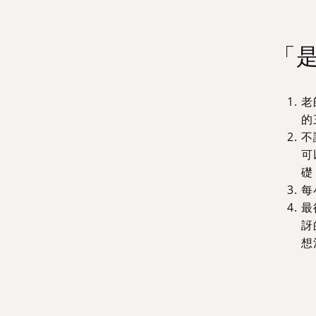
「是
老
的
不
可
礎
每
最
訝
想