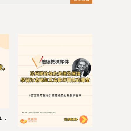
Ch3 P
看過Ch2內容
境，
PBL課室的風
以及教學歷程